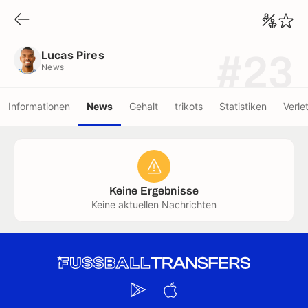
Lucas Pires
News
Lucas Pires
#23
News
Informationen
News
Gehalt
trikots
Statistiken
Verle
Keine Ergebnisse
Keine aktuellen Nachrichten