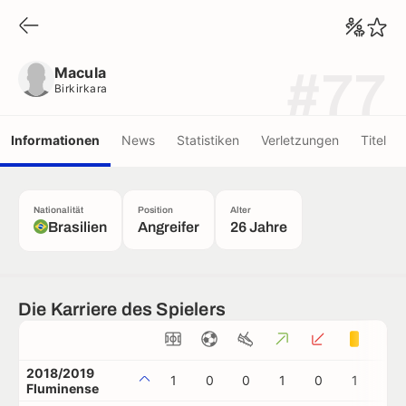
Macula
Birkirkara
Macula
#77
Birkirkara
Informationen
News
Statistiken
Verletzungen
Titel
Nationalität
Position
Alter
Brasilien
Angreifer
26 Jahre
Die Karriere des Spielers
2018/2019
1
0
0
1
0
1
0
Fluminense