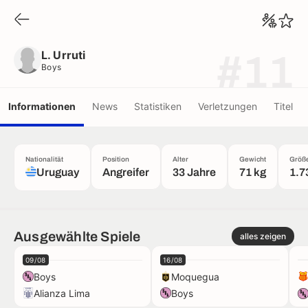
L. Urruti
Boys
L. Urruti
#11
Boys
Informationen
News
Statistiken
Verletzungen
Titel
Nationalität
Position
Alter
Gewicht
Größ
Uruguay
Angreifer
33 Jahre
71 kg
1.7
Ausgewählte Spiele
alles zeigen
09/08
16/08
Boys
Moquegua
Alianza Lima
Boys