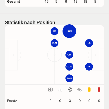
Gesamt
46
5
6
13
18
8
0
Statistik nach Position
LM
LOM
ZLM
LS
OM
RZOM
RS
ROM
SE
Ersatz
2
0
0
0
0
0