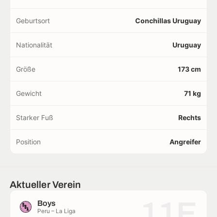
Geburtsort
Conchillas Uruguay
Nationalität
Uruguay
Größe
173 cm
Gewicht
71 kg
Starker Fuß
Rechts
Position
Angreifer
Aktueller Verein
11E
Boys
Peru – La Liga