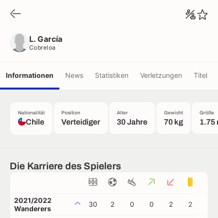
L. García
Cobreloa
L. García
Cobreloa
Informationen
News
Statistiken
Verletzungen
Titel
Nationalität
Position
Alter
Gewicht
Größe
Chile
Verteidiger
30 Jahre
70 kg
1.75
Die Karriere des Spielers
2021/2022
30
2
0
0
2
2
1
Wanderers