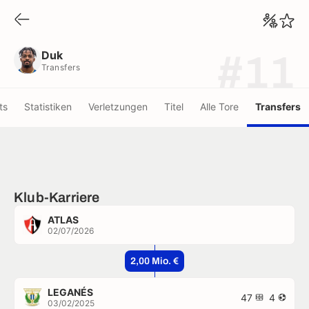
Duk
Transfers
Duk
#11
Transfers
ts
Statistiken
Verletzungen
Titel
Alle Tore
Transfers
Klub-Karriere
ATLAS
02/07/2026
2,00 Mio. €
LEGANÉS
47
4
03/02/2025