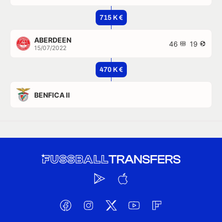
715 K €
ABERDEEN
46
19
15/07/2022
470 K €
BENFICA II