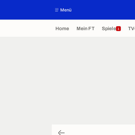
Menü
Home
Mein FT
Spiele
TV
1