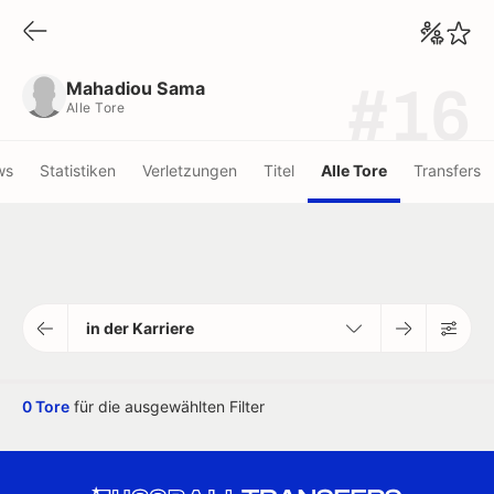
Mahadiou Sama
Alle Tore
Mahadiou Sama
#16
Alle Tore
ws
Statistiken
Verletzungen
Titel
Alle Tore
Transfers
in der Karriere
0 Tore
für die ausgewählten Filter