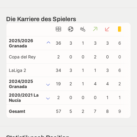
Die Karriere des Spielers
2025/2026
36
3
1
3
3
6
1
Granada
Copa del Rey
2
0
0
2
0
0
0
LaLiga 2
34
3
1
1
3
6
1
2024/2025
19
2
1
4
4
2
1
Granada
2020/2021 La
2
0
0
0
1
1
0
Nucía
Gesamt
57
5
2
7
8
9
2