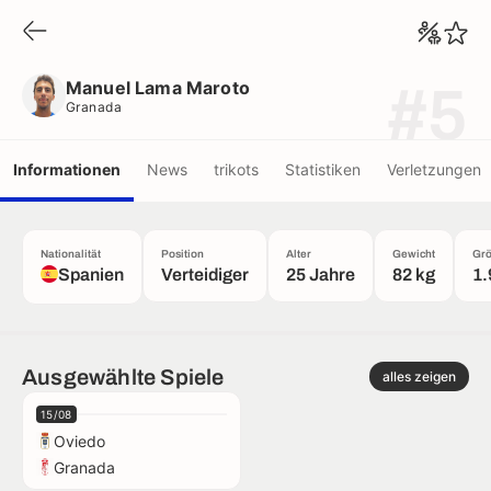
Manuel Lama Maroto
Granada
Manuel Lama Maroto
#5
Granada
Informationen
News
trikots
Statistiken
Verletzungen
Nationalität
Position
Alter
Gewicht
Gr
Spanien
Verteidiger
25 Jahre
82 kg
1.
Ausgewählte Spiele
alles zeigen
15/08
Oviedo
Granada