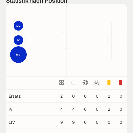
Statistik nach Position
LIV
IV
RIV
SE
Ersatz
2
0
0
0
2
0
IV
4
4
0
0
2
0
LIV
9
9
0
0
0
0