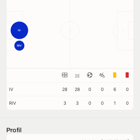
IV
RIV
SE
IV
28
28
0
0
6
0
RIV
3
3
0
0
1
0
Profil