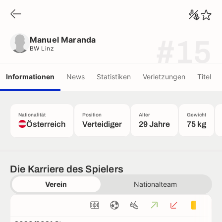
Manuel Maranda
BW Linz
Manuel Maranda
#15
BW Linz
Informationen
News
Statistiken
Verletzungen
Titel
Nationalität
Position
Alter
Gewicht
Österreich
Verteidiger
29 Jahre
75 kg
Die Karriere des Spielers
Verein
Nationalteam