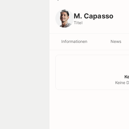
M. Capasso
Titel
M. Capasso
Titel
Informationen
News
K
Keine D