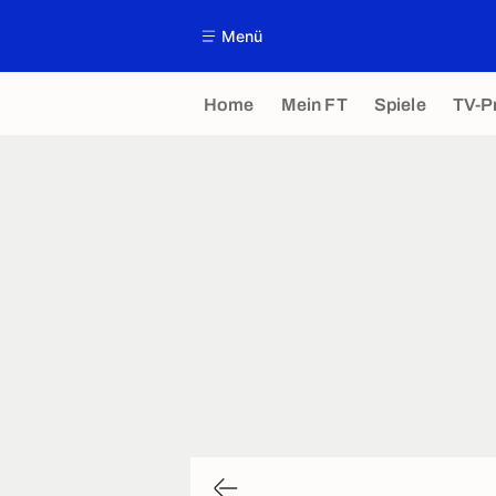
Menü
Home
Mein FT
Spiele
TV-P