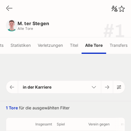
M. ter Stegen
Alle Tore
M. ter Stegen
#1
Alle Tore
ots
Statistiken
Verletzungen
Titel
Alle Tore
Transfers
in der Karriere
1 Tore
für die ausgewählten Filter
Insgesamt
Spiel
Verein gegen
min