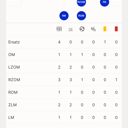
RZOM
RS
RM
ROM
SE
Ersatz
4
0
0
0
1
0
OM
1
1
1
0
0
0
LZOM
2
2
0
0
0
0
RZOM
3
3
1
0
0
1
ROM
1
1
0
0
0
0
ZLM
2
2
0
0
0
0
LM
1
1
0
0
0
0