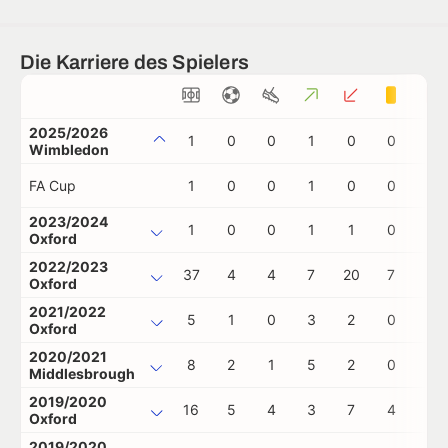
Die Karriere des Spielers
2025/2026
1
0
0
1
0
0
0
Wimbledon
FA Cup
1
0
0
1
0
0
0
2023/2024
1
0
0
1
1
0
0
Oxford
2022/2023
37
4
4
7
20
7
0
Oxford
2021/2022
5
1
0
3
2
0
0
Oxford
2020/2021
8
2
1
5
2
0
0
Middlesbrough
2019/2020
16
5
4
3
7
4
0
Oxford
2019/2020