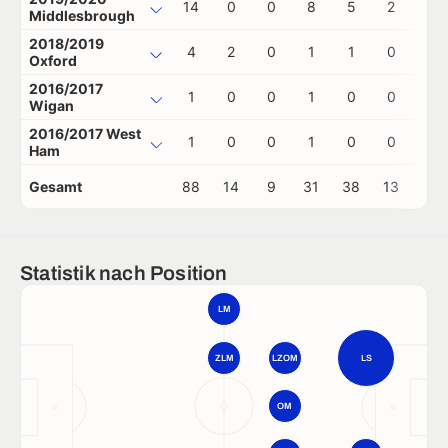
14
0
0
8
5
2
1
Middlesbrough
2018/2019
4
2
0
1
1
0
0
Oxford
2016/2017
1
0
0
1
0
0
0
Wigan
2016/2017 West
1
0
0
1
0
0
0
Ham
Gesamt
88
14
9
31
38
13
1
Statistik nach Position
LM
ZLM
LZOM
LS
OM