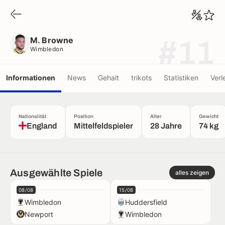
M. Browne
Wimbledon
M. Browne
#11
Wimbledon
Informationen
News
Gehalt
trikots
Statistiken
Verl
Nationalität
Position
Alter
Gewicht
England
Mittelfeldspieler
28 Jahre
74 kg
Ausgewählte Spiele
alles zeigen
08/08
15/08
Wimbledon
Huddersfield
Newport
Wimbledon