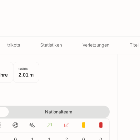
trikots
Statistiken
Verletzungen
Titel
Größe
ahre
2.01 m
Nationalteam
0
1
1
2
0
0