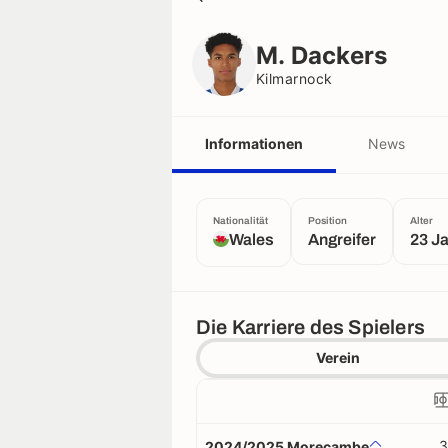
M. Dackers
Kilmarnock
M. Dackers
Kilmarnock
Informationen
News
Nationalität
Position
Alter
Wales
Angreifer
23 J
Die Karriere des Spielers
Verein
3
2024/2025 Morecambe