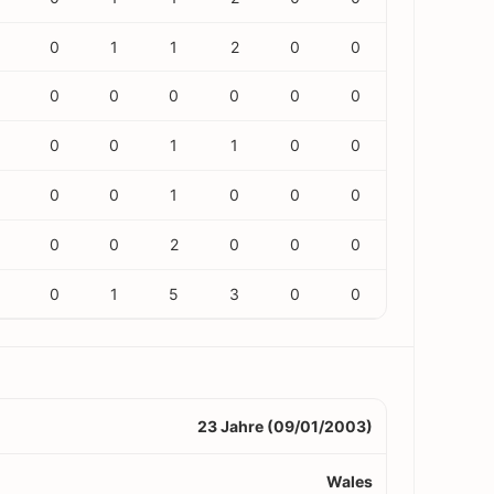
0
1
1
2
0
0
0
0
0
0
0
0
0
0
1
1
0
0
0
0
1
0
0
0
0
0
2
0
0
0
0
1
5
3
0
0
23 Jahre (09/01/2003)
Wales