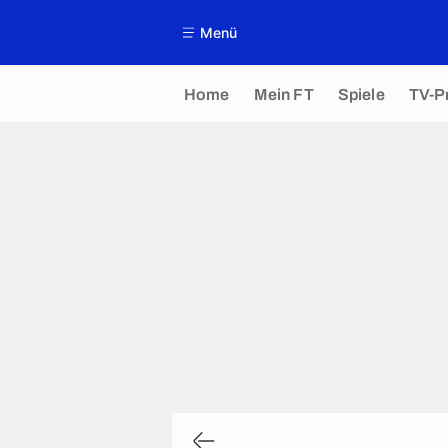
Menü
Home
Mein FT
Spiele
TV-P