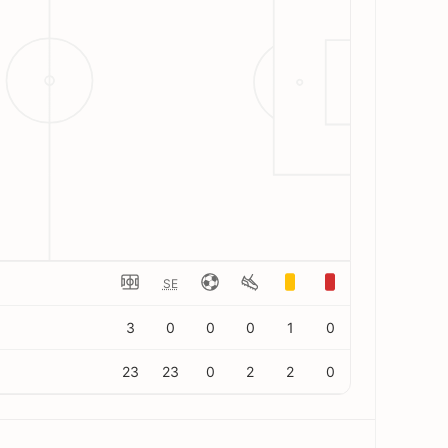
SE
3
0
0
0
1
0
23
23
0
2
2
0