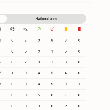
Nationalteam
6
0
2
3
8
3
0
0
0
0
1
0
0
5
0
2
3
7
3
0
7
1
0
4
5
4
0
8
0
0
4
9
9
1
5
0
0
5
0
1
0
5
0
0
3
0
2
0