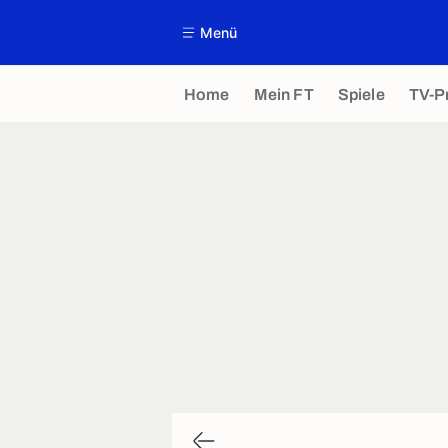
Menü
Home
Mein FT
Spiele
TV-P