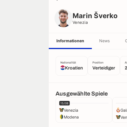
Marin Šverko
Venezia
Marin Šverko
Venezia
Informationen
News
G
Nationalität
Position
A
Kroatien
Verteidiger
2
Ausgewählte Spiele
15/08
Venezia
Gal
Modena
Ven