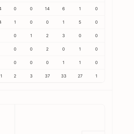
4
0
0
14
6
1
0
4
1
0
0
1
5
0
8
0
1
2
3
0
0
0
0
2
0
1
0
0
0
0
1
1
0
1
2
3
37
33
27
1