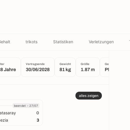
ehalt
trikots
Statistiken
Verletzungen
lter
Vertragsende
Gewicht
Größe
Geburtsort
8 Jahre
30/06/2028
81 kg
1.87 m
Pforzheim
alles zeigen
beendet - 27/07
atasaray
0
ezia
3