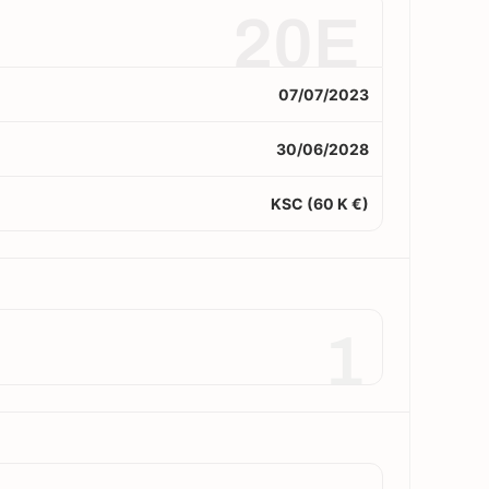
20E
07/07/2023
30/06/2028
KSC (60 K €)
1