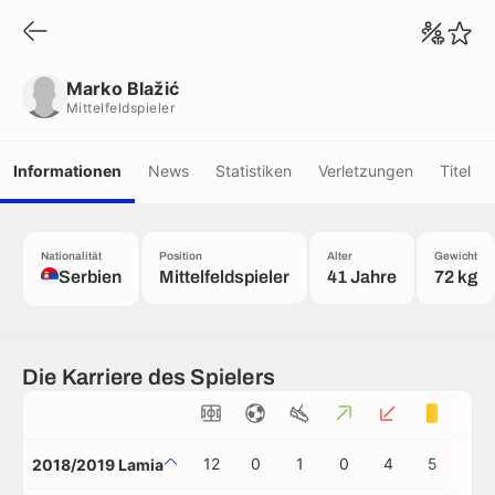
Marko Blažić
Mittelfeldspieler
Marko Blažić
Mittelfeldspieler
Informationen
News
Statistiken
Verletzungen
Titel
Nationalität
Position
Alter
Gewicht
Serbien
Mittelfeldspieler
41 Jahre
72 kg
Die Karriere des Spielers
12
0
1
0
4
5
0
2018/2019 Lamia