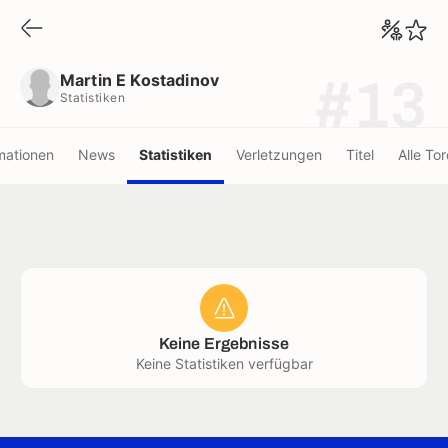
Martin E Kostadinov
Statistiken
Martin E Kostadinov
#13
Statistiken
mationen
News
Statistiken
Verletzungen
Titel
Alle Tor
Keine Ergebnisse
Keine Statistiken verfügbar