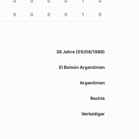
0
0
0
0
1
0
0
0
0
0
1
0
38 Jahre (05/08/1988)
El Bolsón Argentinien
Argentinien
Rechts
Verteidiger