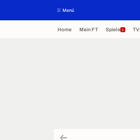
Menü
Home
Mein FT
Spiele
TV
1