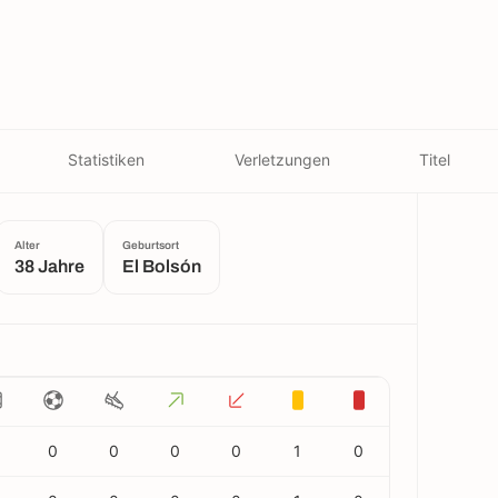
Statistiken
Verletzungen
Titel
Alter
Geburtsort
38 Jahre
El Bolsón
0
0
0
0
1
0