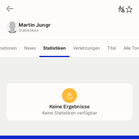
Martin Jungr
Statistiken
Martin Jungr
Statistiken
mationen
News
Statistiken
Verletzungen
Titel
Alle Tor
Keine Ergebnisse
Keine Statistiken verfügbar