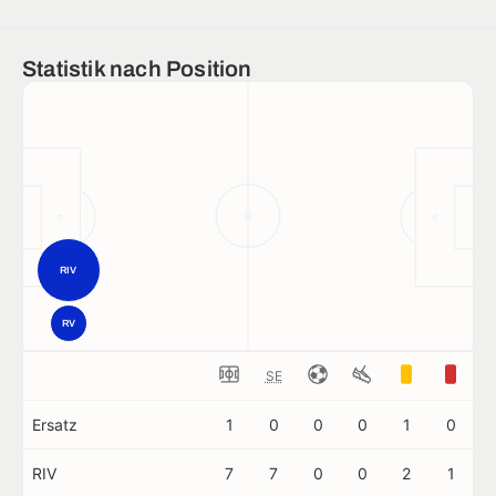
Statistik nach Position
RIV
RV
SE
Ersatz
1
0
0
0
1
0
RIV
7
7
0
0
2
1