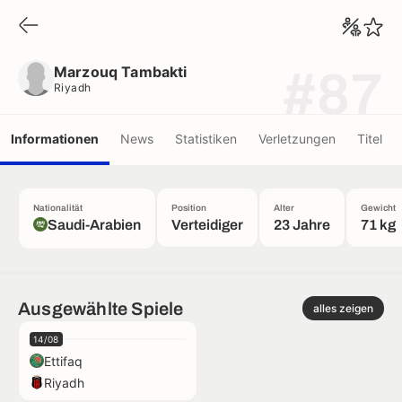
Marzouq Tambakti
Riyadh
Marzouq Tambakti
#87
Riyadh
Informationen
News
Statistiken
Verletzungen
Titel
Nationalität
Position
Alter
Gewicht
Saudi-Arabien
Verteidiger
23 Jahre
71 kg
Ausgewählte Spiele
alles zeigen
14/08
Ettifaq
Riyadh