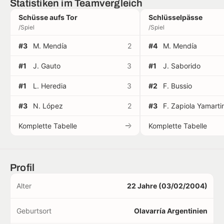
Statistiken im Teamvergleich
Schüsse aufs Tor
Schlüsselpässe
/Spiel
/Spiel
#3
M. Mendía
2
#4
M. Mendía
#1
J. Gauto
3
#1
J. Saborido
#1
L. Heredia
3
#2
F. Bussio
#3
N. López
2
#3
F. Zapiola Yamarti
Komplette Tabelle
Komplette Tabelle
Profil
Alter
22 Jahre (03/02/2004)
Geburtsort
Olavarría Argentinien