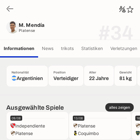
M. Mendía
Platense
M. Mendía
#34
Platense
Informationen
News
trikots
Statistiken
Verletzungen
Nationalität
Position
Alter
Gewicht
Argentinien
Verteidiger
22 Jahre
81 kg
Ausgewählte Spiele
alles zeigen
09/08
13/08
1
Independiente
Platense
Platense
Coquimbo