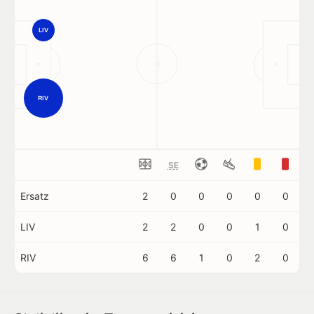
LIV
RIV
SE
Ersatz
2
0
0
0
0
0
LIV
2
2
0
0
1
0
RIV
6
6
1
0
2
0