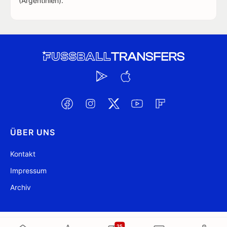
(Argentinien).
ÜBER UNS
Kontakt
Impressum
Archiv
@ FussballTransfers.com 2009-2026
Aktualisiert 20:52
35