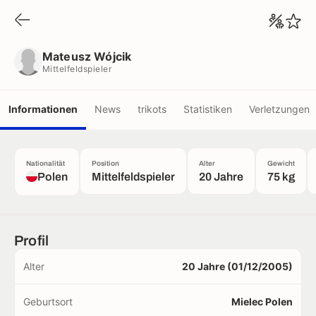
Mateusz Wójcik
Mittelfeldspieler
Mateusz Wójcik
Mittelfeldspieler
Informationen
News
trikots
Statistiken
Verletzungen
Nationalität
Position
Alter
Gewicht
Polen
Mittelfeldspieler
20 Jahre
75 kg
Profil
Alter
20 Jahre (01/12/2005)
Geburtsort
Mielec Polen