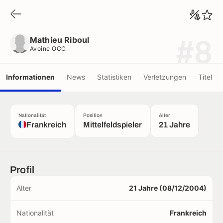
Mathieu Riboul
Avoine OCC
Mathieu Riboul
#8
Avoine OCC
Informationen
News
Statistiken
Verletzungen
Titel
Nationalität
Position
Alter
Frankreich
Mittelfeldspieler
21 Jahre
Profil
Alter
21 Jahre (08/12/2004)
Nationalität
Frankreich