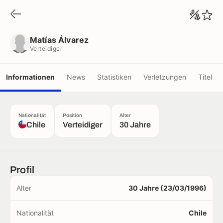
Matías Álvarez
Verteidiger
Matías Álvarez
Verteidiger
Informationen
News
Statistiken
Verletzungen
Titel
Nationalität
Position
Alter
Chile
Verteidiger
30 Jahre
Profil
Alter
30 Jahre (23/03/1996)
Nationalität
Chile