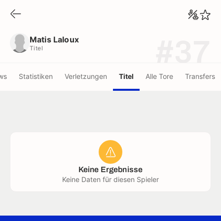
Matis Laloux
Titel
Matis Laloux
#37
Titel
ws
Statistiken
Verletzungen
Titel
Alle Tore
Transfers
Keine Ergebnisse
Keine Daten für diesen Spieler