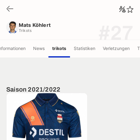
Mats Köhlert
Trikots
Mats Köhlert
#27
Trikots
nformationen
News
trikots
Statistiken
Verletzungen
T
Saison 2021/2022