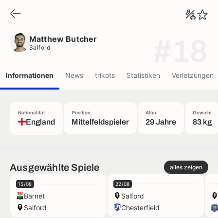
Matthew Butcher
Salford
Matthew Butcher
#18
Salford
Informationen
News
trikots
Statistiken
Verletzungen
Nationalität
Position
Alter
Gewicht
England
Mittelfeldspieler
29 Jahre
83 kg
Ausgewählte Spiele
alles zeigen
15/08
22/08
Barnet
Salford
Salford
Chesterfield