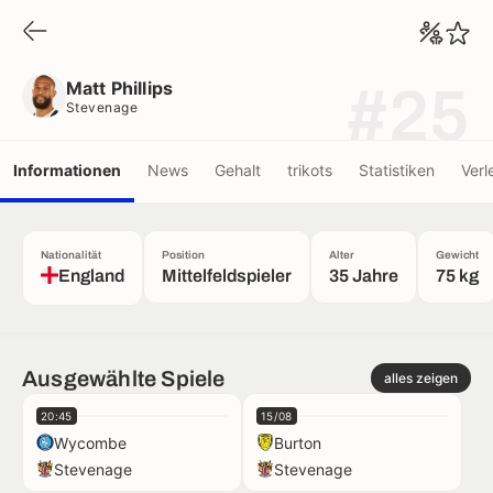
Matt Phillips
Stevenage
Matt Phillips
#25
Stevenage
Informationen
News
Gehalt
trikots
Statistiken
Verl
Nationalität
Position
Alter
Gewicht
England
Mittelfeldspieler
35 Jahre
75 kg
Ausgewählte Spiele
alles zeigen
20:45
15/08
Wycombe
Burton
Stevenage
Stevenage