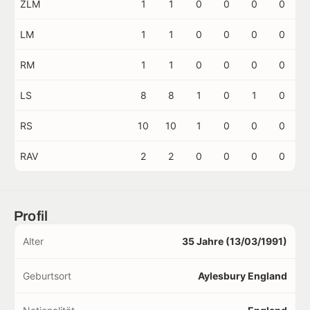
ZLM
1
1
0
0
0
0
LM
1
1
0
0
0
0
RM
1
1
0
0
0
0
LS
8
8
1
0
1
0
RS
10
10
1
0
0
0
RAV
2
2
0
0
0
0
Profil
Alter
35 Jahre (13/03/1991)
Geburtsort
Aylesbury England