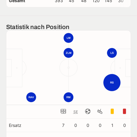
Gesamt
393
45
48
120
145
30
0
Statistik nach Position
LM
ZLM
LS
RS
RAV
RM
SE
Ersatz
7
0
0
0
1
0