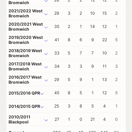
Bromwich
2021/2022 West
29
3
2
10
15
2
0
Bromwich
2020/2021 West
35
2
1
14
12
1
0
Bromwich
2019/2020 West
41
8
6
9
22
5
0
Bromwich
2018/2019 West
33
5
7
7
10
2
0
Bromwich
2017/2018 West
34
3
3
9
11
3
0
Bromwich
2016/2017 West
29
5
9
1
13
2
0
Bromwich
45
8
5
1
12
5
0
2015/2016 QPR
25
3
8
5
4
1
0
2014/2015 QPR
2010/2011
27
1
0
21
4
0
0
Blackpool