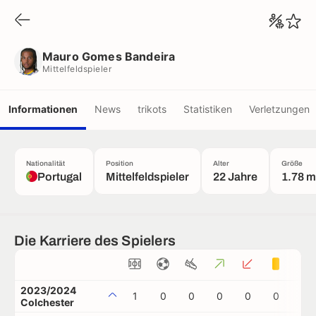
Mauro Gomes Bandeira
Mittelfeldspieler
Mauro Gomes Bandeira
Mittelfeldspieler
Informationen
News
trikots
Statistiken
Verletzungen
Nationalität
Position
Alter
Größe
Portugal
Mittelfeldspieler
22 Jahre
1.78 m
Die Karriere des Spielers
2023/2024
1
0
0
0
0
0
0
Colchester