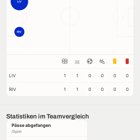
LIV
RIV
SE
LIV
1
1
0
0
0
0
RIV
1
1
0
0
0
0
Statistiken im Teamvergleich
Pässe abgefangen
/Spiel