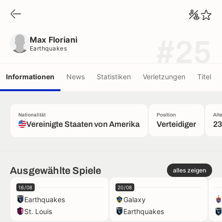
Max Floriani
Earthquakes
Max Floriani
#25
Earthquakes
Informationen
News
Statistiken
Verletzungen
Titel
Nationalität
Position
Alt
Vereinigte Staaten von Amerika
Verteidiger
23
Ausgewählte Spiele
alles zeigen
16/08
20/08
Earthquakes
Galaxy
St. Louis
Earthquakes