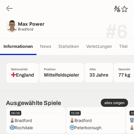
Max Power
Bradford
Max Power
#6
Bradford
Informationen
News
Statistiken
Verletzungen
Titel
Nationalität
Position
Alter
Gewicht
England
Mittelfeldspieler
33 Jahre
77 kg
Ausgewählte Spiele
alles zeigen
08/08
15/08
2
Bradford
Bradford
Rochdale
Peterborough