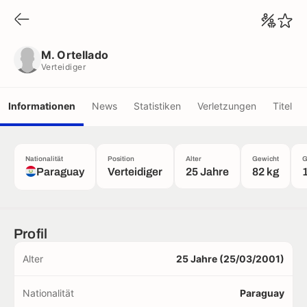
M. Ortellado
Verteidiger
M. Ortellado
Verteidiger
Informationen
News
Statistiken
Verletzungen
Titel
Nationalität
Position
Alter
Gewicht
G
Paraguay
Verteidiger
25 Jahre
82 kg
Profil
Alter
25 Jahre (25/03/2001)
Nationalität
Paraguay