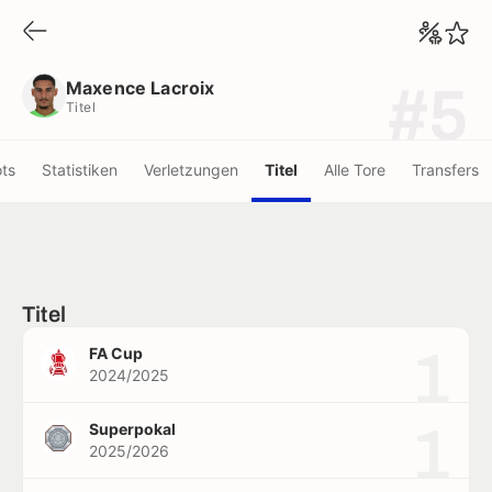
Maxence Lacroix
Titel
Maxence Lacroix
#5
Titel
ots
Statistiken
Verletzungen
Titel
Alle Tore
Transfers
Titel
1
FA Cup
2024/2025
1
Superpokal
2025/2026