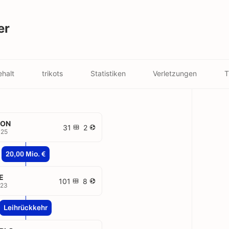
er
halt
trikots
Statistiken
Verletzungen
T
TON
31
2
025
20,00 Mio. €
E
101
8
023
Leihrückkehr