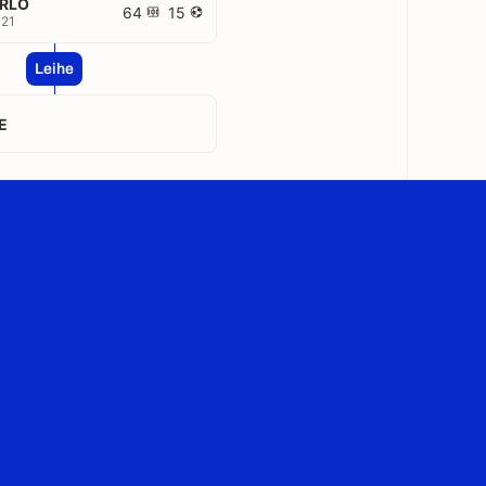
RLO
64
15
021
Leihe
E