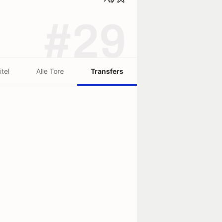
#29
itel
Alle Tore
Transfers