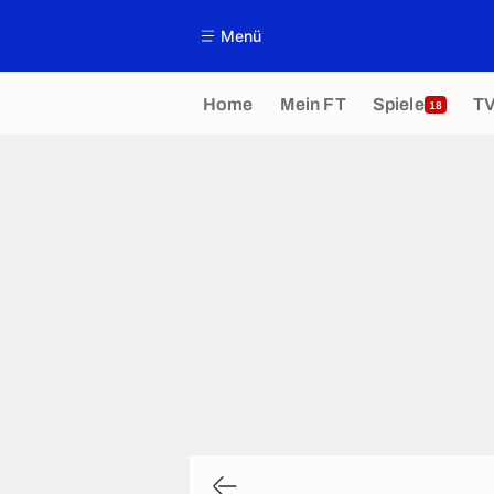
Menü
Home
Mein FT
Spiele
T
18