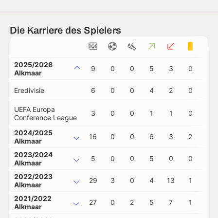
Die Karriere des Spielers
2025/2026
9
0
0
5
3
0
0
Alkmaar
Eredivisie
6
0
0
4
2
0
0
UEFA Europa
3
0
0
1
1
0
0
Conference League
2024/2025
16
0
0
6
3
2
1
Alkmaar
2023/2024
5
0
0
5
0
0
0
Alkmaar
2022/2023
29
3
0
4
13
1
0
Alkmaar
2021/2022
27
0
2
5
7
1
0
Alkmaar