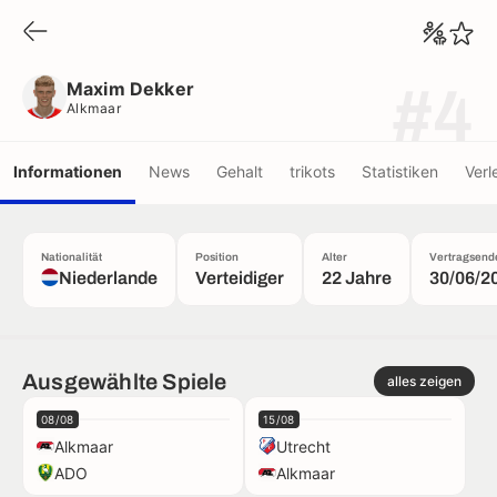
Maxim Dekker
Alkmaar
Maxim Dekker
#4
Alkmaar
Informationen
News
Gehalt
trikots
Statistiken
Verl
Nationalität
Position
Alter
Vertragsend
Niederlande
Verteidiger
22 Jahre
30/06/2
Ausgewählte Spiele
alles zeigen
08/08
15/08
Alkmaar
Utrecht
ADO
Alkmaar