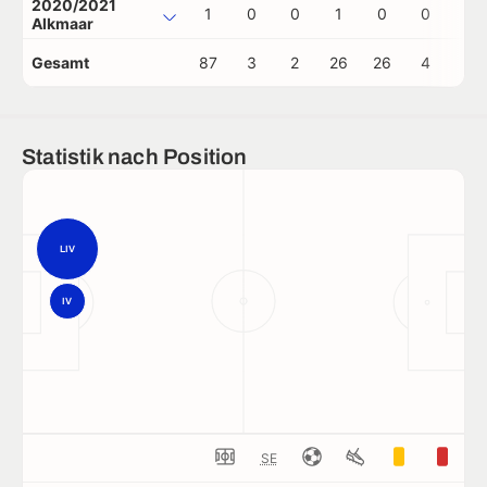
2020/2021
1
0
0
1
0
0
0
Alkmaar
Gesamt
87
3
2
26
26
4
1
Statistik nach Position
LIV
IV
SE