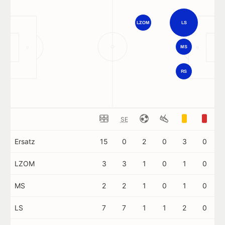
LZOM
LS
MS
RS
SE
Ersatz
15
0
2
0
3
0
LZOM
3
3
1
0
1
0
MS
2
2
1
0
1
0
LS
7
7
1
1
2
0