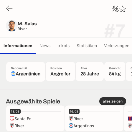
M. Salas
River
M. Salas
#7
River
Informationen
News
trikots
Statistiken
Verletzungen
Nationalität
Position
Alter
Gewicht
Argentinien
Angreifer
28 Jahre
84 kg
Ausgewählte Spiele
alles zeigen
13/08
16/08
Santa Fe
River
River
Argentinos