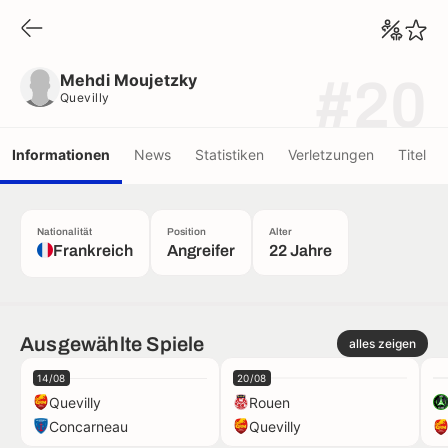
Mehdi Moujetzky
Quevilly
Mehdi Moujetzky
#20
Quevilly
Informationen
News
Statistiken
Verletzungen
Titel
Nationalität
Position
Alter
Frankreich
Angreifer
22 Jahre
Ausgewählte Spiele
alles zeigen
14/08
20/08
Quevilly
Rouen
Concarneau
Quevilly