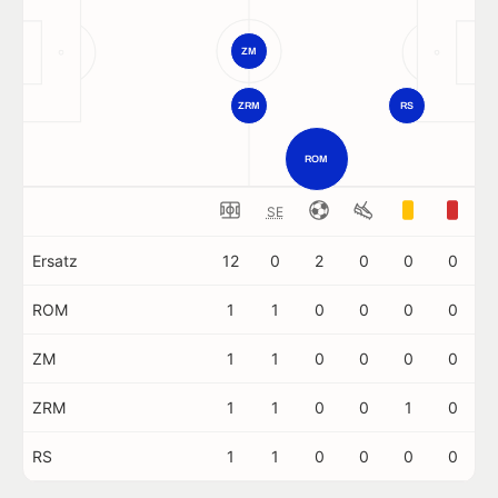
ZM
ZRM
RS
ROM
SE
Ersatz
12
0
2
0
0
0
ROM
1
1
0
0
0
0
ZM
1
1
0
0
0
0
ZRM
1
1
0
0
1
0
RS
1
1
0
0
0
0