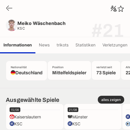
Meiko Wäschenbach
KSC
Meiko Wäschenbach
#21
KSC
Informationen
News
trikots
Statistiken
Verletzungen
Nationalität
Position
verletzt seit
Alt
Deutschland
Mittelfeldspieler
73 Spiele
2
Ausgewählte Spiele
alles zeigen
15/08
21/08
Kaiserslautern
Münster
KSC
KSC