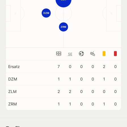
DZM
ZRM
SE
Ersatz
7
0
0
0
2
0
DZM
1
1
0
0
1
0
ZLM
2
2
0
0
0
0
ZRM
1
1
0
0
1
0