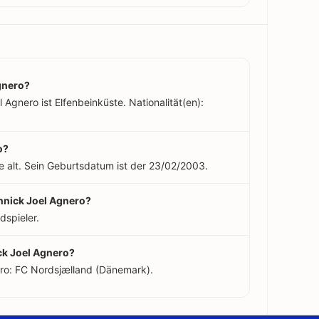
gnero?
Agnero ist Elfenbeinküste. Nationalität(en):
o?
e alt. Sein Geburtsdatum ist der 23/02/2003.
annick Joel Agnero?
dspieler.
ck Joel Agnero?
ero: FC Nordsjælland (Dänemark).