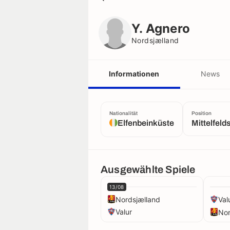
Y. Agnero
Nordsjælland
Y. Agnero
Nordsjælland
Informationen
News
Nationalität
Position
Elfenbeinküste
Mittelfeld
Ausgewählte Spiele
13/08
Nordsjælland
Val
Valur
Nor