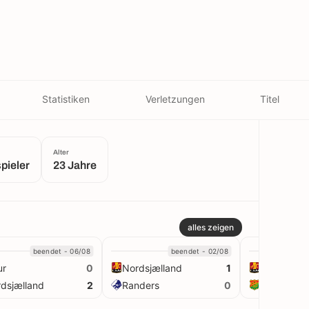
Statistiken
Verletzungen
Titel
Alter
spieler
23 Jahre
alles zeigen
beendet - 06/08
beendet - 02/08
ur
Nordsjælland
Nordsjæll
0
1
dsjælland
Randers
GAIS
2
0