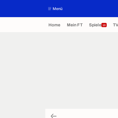
Menü
Home
Mein FT
Spiele
T
10