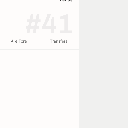
#41
Alle Tore
Transfers
beendet - 30/07
beendet - 26/07
and
Horsens
6
1
Nordsjælland
0
1