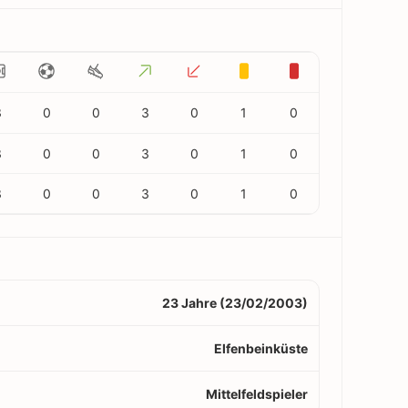
3
0
0
3
0
1
0
3
0
0
3
0
1
0
3
0
0
3
0
1
0
23 Jahre (23/02/2003)
Elfenbeinküste
Mittelfeldspieler