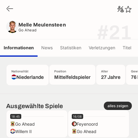
Melle Meulensteen
Go Ahead
Melle Meulensteen
#21
Go Ahead
Informationen
News
Statistiken
Verletzungen
Titel
Nationalität
Position
Alter
Gewi
Niederlande
Mittelfeldspieler
27 Jahre
76
Ausgewählte Spiele
alles zeigen
18:45
16/08
Go Ahead
Feyenoord
Willem II
Go Ahead