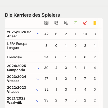
Die Karriere des Spielers
2025/2026 Go
42
6
2
1
10
3
0
Ahead
UEFA Europa
8
0
1
0
2
1
0
League
Eredivisie
34
6
1
1
8
2
0
2024/2025
30
4
0
3
11
4
0
Sampdoria
2023/2024
27
1
0
1
7
3
1
Vitesse
2022/2023
32
1
3
1
4
0
0
Vitesse
2021/2022
33
2
0
0
2
2
0
Waalwijk