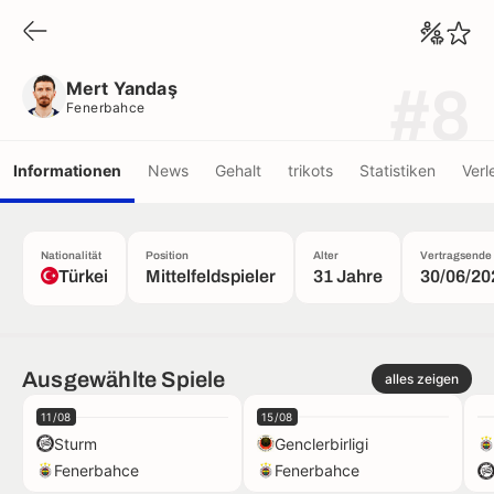
Mert Yandaş
Fenerbahce
Mert Yandaş
#8
Fenerbahce
Informationen
News
Gehalt
trikots
Statistiken
Verl
Nationalität
Position
Alter
Vertragsende
Türkei
Mittelfeldspieler
31 Jahre
30/06/20
Ausgewählte Spiele
alles zeigen
11/08
15/08
Sturm
Genclerbirligi
Fenerbahce
Fenerbahce