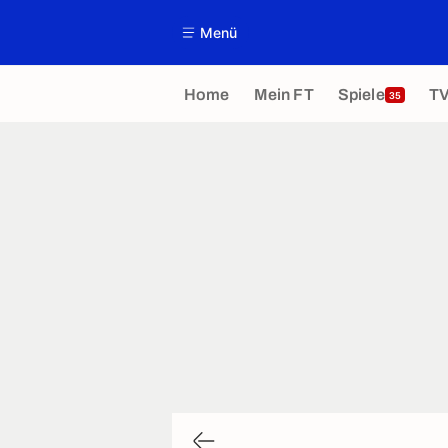
Menü
Home
Mein FT
Spiele
T
35