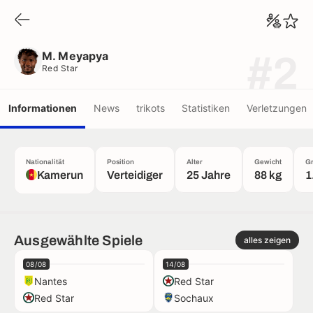
M. Meyapya
Red Star
M. Meyapya
#2
Red Star
Informationen
News
trikots
Statistiken
Verletzungen
Nationalität
Position
Alter
Gewicht
G
Kamerun
Verteidiger
25 Jahre
88 kg
1
Ausgewählte Spiele
alles zeigen
08/08
14/08
Nantes
Red Star
Red Star
Sochaux