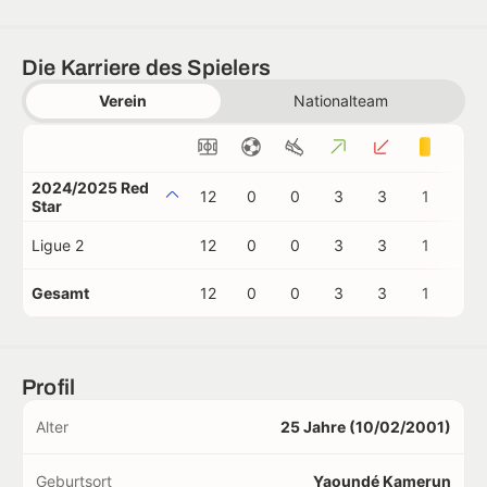
Die Karriere des Spielers
Verein
Nationalteam
2024/2025 Red
12
0
0
3
3
1
0
Star
Ligue 2
12
0
0
3
3
1
0
Gesamt
12
0
0
3
3
1
0
Profil
Alter
25 Jahre (10/02/2001)
Geburtsort
Yaoundé Kamerun