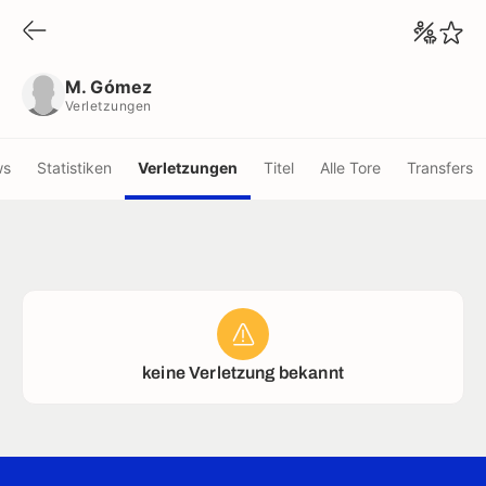
M. Gómez
Verletzungen
M. Gómez
Verletzungen
ws
Statistiken
Verletzungen
Titel
Alle Tore
Transfers
keine Verletzung bekannt