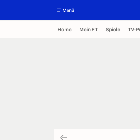
Menü
Home
Mein FT
Spiele
TV-P