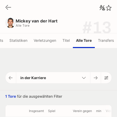
Mickey van der Hart
Alle Tore
Mickey van der Hart
#13
Alle Tore
ots
Statistiken
Verletzungen
Titel
Alle Tore
Transfers
in der Karriere
1 Tore
für die ausgewählten Filter
Insgesamt
Spiel
Verein gegen
min
Videos