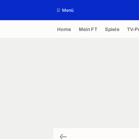
Menü
Home
Mein FT
Spiele
TV-P