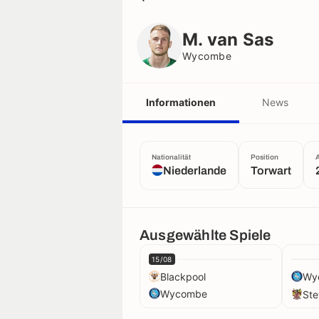
M. van Sas
Wycombe
M. van Sas
Wycombe
Informationen
News
Nationalität
Position
A
Niederlande
Torwart
Ausgewählte Spiele
15/08
Blackpool
Wy
Wycombe
St