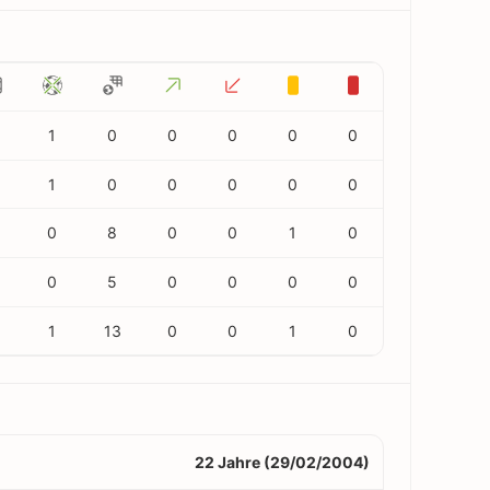
1
0
0
0
0
0
1
0
0
0
0
0
0
8
0
0
1
0
0
5
0
0
0
0
1
13
0
0
1
0
22 Jahre (29/02/2004)