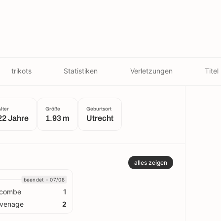
trikots
Statistiken
Verletzungen
Titel
lter
Größe
Geburtsort
22 Jahre
1.93 m
Utrecht
alles zeigen
beendet - 07/08
combe
1
evenage
2