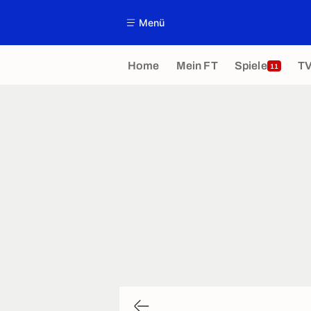
Menü
Home
Mein FT
Spiele
T
11