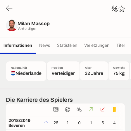
Milan Massop
Verteidiger
Milan Massop
Verteidiger
Informationen
News
Statistiken
Verletzungen
Titel
Nationalität
Position
Alter
Gewicht
Niederlande
Verteidiger
32 Jahre
75 kg
Die Karriere des Spielers
2018/2019
28
1
0
1
5
4
1
Beveren