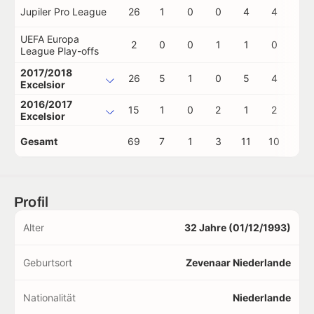
Jupiler Pro League
26
1
0
0
4
4
1
UEFA Europa
2
0
0
1
1
0
0
League Play-offs
2017/2018
26
5
1
0
5
4
0
Excelsior
2016/2017
15
1
0
2
1
2
0
Excelsior
Gesamt
69
7
1
3
11
10
1
Profil
Alter
32 Jahre (01/12/1993)
Geburtsort
Zevenaar Niederlande
Nationalität
Niederlande