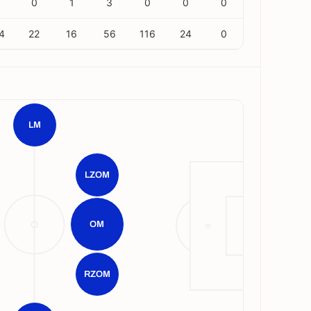
0
1
3
0
0
0
4
22
16
56
116
24
0
LM
LZOM
OM
RZOM