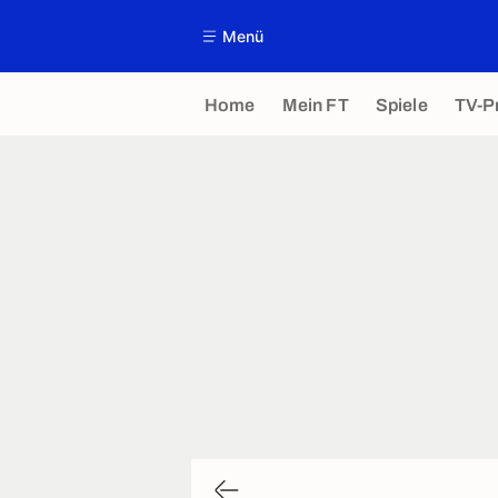
Menü
Home
Mein FT
Spiele
TV-P