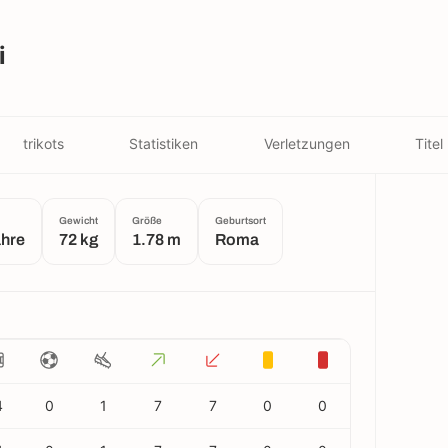
i
trikots
Statistiken
Verletzungen
Titel
Gewicht
Größe
Geburtsort
ahre
72 kg
1.78 m
Roma
4
0
1
7
7
0
0