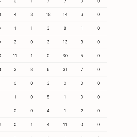
4
0
1
7
7
0
0
9
4
3
18
14
6
0
3
1
1
3
8
1
0
0
2
0
3
13
3
0
8
11
1
0
30
5
0
8
3
8
6
31
7
0
0
0
3
0
0
0
1
0
5
1
0
0
0
0
4
1
2
0
6
0
1
4
11
0
0