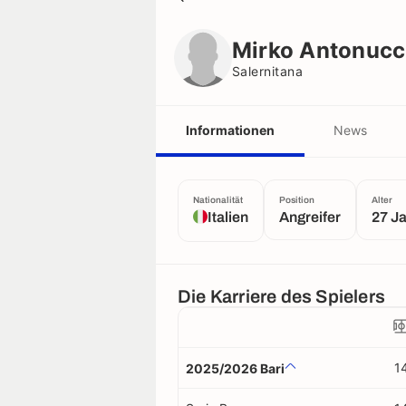
Mirko Antonucci
Salernitana
Mirko Antonucc
Salernitana
Informationen
News
Nationalität
Position
Alter
Italien
Angreifer
27 J
Die Karriere des Spielers
1
2025/2026 Bari