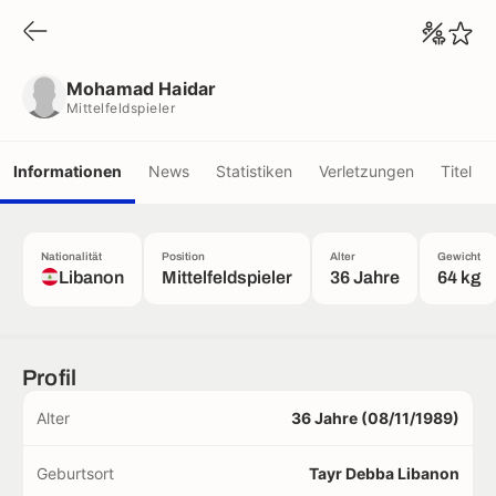
Mohamad Haidar
Mittelfeldspieler
Mohamad Haidar
Mittelfeldspieler
Informationen
News
Statistiken
Verletzungen
Titel
Nationalität
Position
Alter
Gewicht
Libanon
Mittelfeldspieler
36 Jahre
64 kg
Profil
Alter
36 Jahre (08/11/1989)
Geburtsort
Tayr Debba Libanon